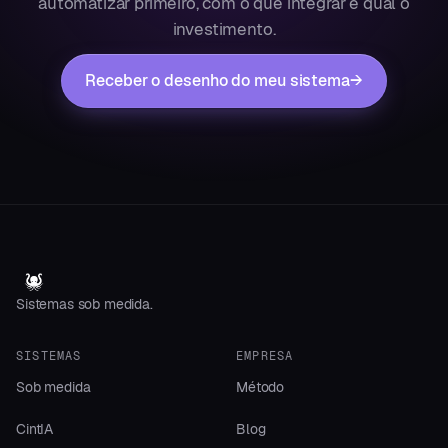
automatizar primeiro, com o que integrar e qual o
investimento.
Receber o desenho do meu sistema
→
Sistemas sob medida.
SISTEMAS
EMPRESA
Sob medida
Método
CintIA
Blog