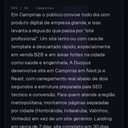
SRV / 01
·
Campinas
Em Campinas o público convive todo dia com
produto digital de empresa grande, e isso
levanta a régua do que passa por "site
profissional". Um site lento ou com cara de
template é descartado rápido, especialmente
em venda B2B e em áreas fortes na cidade
como saúde e engenharia. A Duopus
desenvolve site em Campinas em Next.js e
React, com carregamento real abaixo de dois
segundos e estrutura preparada para SEO
técnico e conversão. Para quem atende a região
metropolitana, montamos páginas separadas
por cidade (Hortolândia, Indaiatuba, Valinhos,
Vinhedo) em vez de um site genérico. Landing
em cerca de 7 dias, site completo em 30 dias