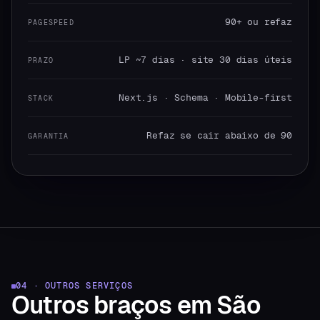
90+ ou refaz
PAGESPEED
LP ~7 dias · site 30 dias úteis
PRAZO
Next.js · Schema · Mobile-first
STACK
Refaz se cair abaixo de 90
GARANTIA
04 · OUTROS SERVIÇOS
Outros braços
em
São