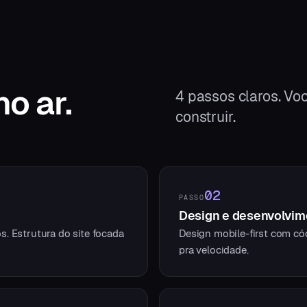
no ar.
4
passos claros. Voc
construir.
02
PASSO
Design e desenvolvim
. Estrutura do site focada
Design mobile-first com có
pra velocidade.