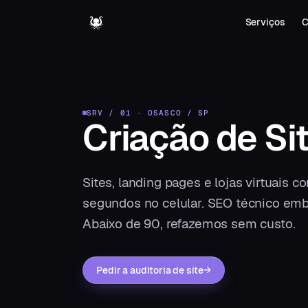
Serviços
C
SRV / 01
·
OSASCO
/
SP
Criação de Si
Sites, landing pages e lojas virtuais
segundos no celular. SEO técnico embu
Abaixo de 90, refazemos sem custo.
Pedir a auditoria de site
→