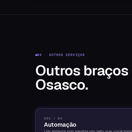
04 · OUTROS SERVIÇOS
Outros braços
Osasco
.
SRV / 04
Automação
Um sistema sob medida pro jeito que você trab