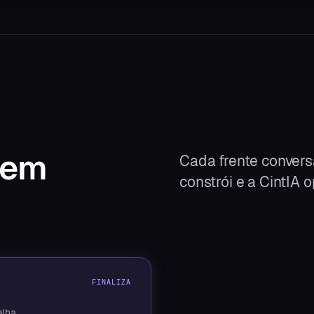
em
Cada frente convers
constrói e a CintIA o
FINALIZA
alha