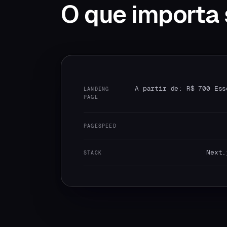
O que
importa 
A partir de: R$ 700 Ess
LANDING
PAGE
PAGESPEED
Next.
STACK