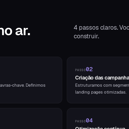
no ar.
4
passos claros. Voc
construir.
02
PASSO
Criação das campanh
avras-chave. Definimos
Estruturamos com segmenta
landing pages otimizadas.
04
PASSO
Otimização contínua