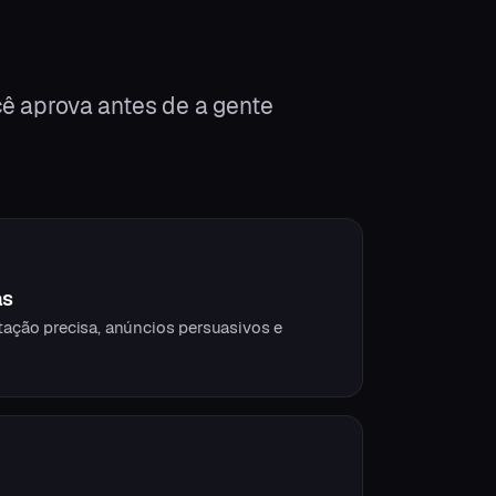
ê aprova antes de a gente
as
ção precisa, anúncios persuasivos e