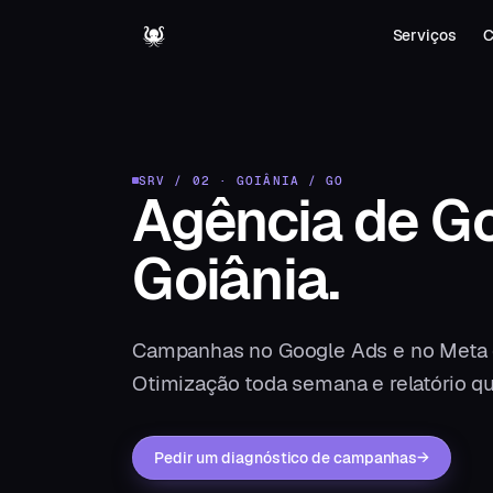
Serviços
C
SRV / 02
·
GOIÂNIA
/
GO
Agência de G
Goiânia
.
Campanhas no Google Ads e no Meta co
Otimização toda semana e relatório qu
Pedir um diagnóstico de campanhas
→