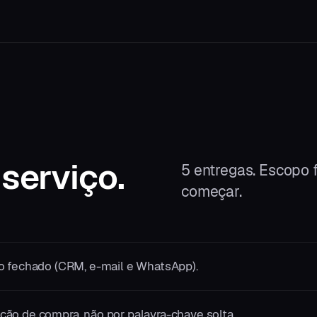
 serviço.
5
entregas. Escopo f
começar.
o fechado (CRM, e-mail e WhatsApp).
ão de compra, não por palavra-chave solta.