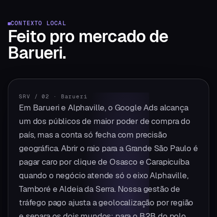
CONTEXTO LOCAL
Feito pro mercado
de
Barueri
.
SRV / 02
·
Barueri
Em Barueri e Alphaville, o Google Ads alcança
um dos públicos de maior poder de compra do
país, mas a conta só fecha com precisão
geográfica. Abrir o raio para a Grande São Paulo é
pagar caro por clique de Osasco e Carapicuíba
quando o negócio atende só o eixo Alphaville,
Tamboré e Aldeia da Serra. Nossa gestão de
tráfego pago ajusta a geolocalização por região
e separa os dois mundos: para o B2B do polo